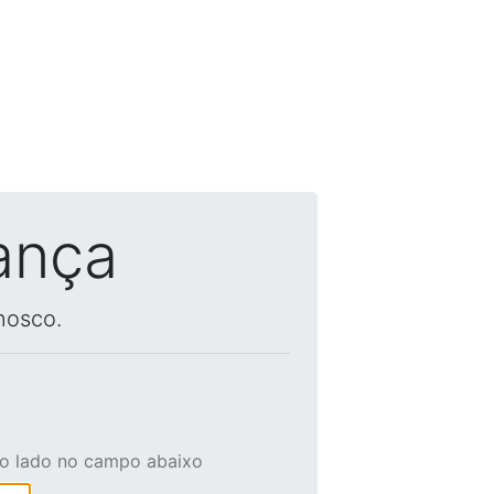
ança
nosco.
ao lado no campo abaixo