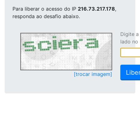
Para liberar o acesso
do IP
216.73.217.178
,
responda ao desafio abaixo.
Digite 
lado no
[trocar imagem]