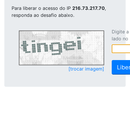
Para liberar o acesso
do IP
216.73.217.70
,
responda ao desafio abaixo.
Digite 
lado no
[trocar imagem]