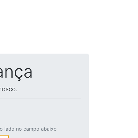
ança
nosco.
ao lado no campo abaixo