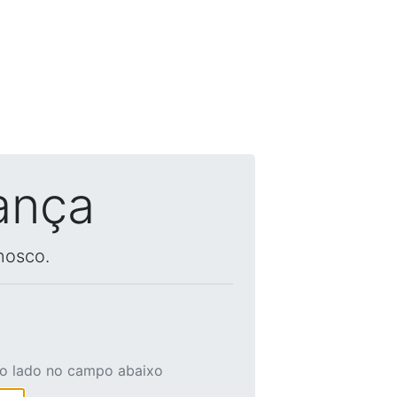
ança
nosco.
ao lado no campo abaixo