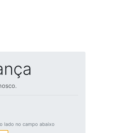
ança
nosco.
ao lado no campo abaixo